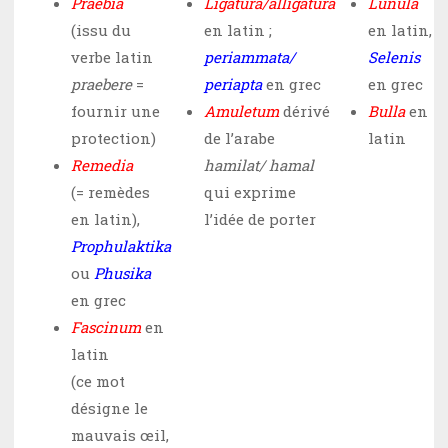
Praebia
Ligatura/alligatura
Lunula
(issu du
en latin ;
en latin,
verbe latin
periammata/
Selenis
praebere
=
periapta
en grec
en grec
fournir une
Amuletum
dérivé
Bulla
en
protection)
de l’arabe
latin
Remedia
hamilat/ hamal
(= remèdes
qui exprime
en latin),
l’idée de porter
Prophulaktika
ou
Phusika
en grec
Fascinum
en
latin
(ce mot
désigne le
mauvais œil,