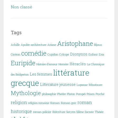
Non classé
Tags
Aristophane
Achille
Apulée
architecture
Ariane
Bijoux
comédie
Dionysos
Cicéron
Cupidon
Cylcope
Enfant
Eros
Euripide
Héraclès
Histoire d’amour
Homère
La Chronique
littérature
Les femmes
des Bridgerton
grecque
Littérature jeunesse
Lupanar
Minotaure
Mythologie
philosophie
Phèdre
Platon
Pompéi
Priam
Psyché
religion
roman
religion romaine
Roman
Roman grec
historique
roman policier
Réécriture
Satyres
Silène
Socrate
Thésée