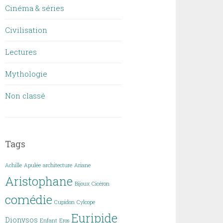
Cinéma & séries
Civilisation
Lectures
Mythologie
Non classé
Tags
Achille
Apulée
architecture
Ariane
Aristophane
Bijoux
Cicéron
comédie
Cupidon
Cylcope
Euripide
Dionysos
Enfant
Eros