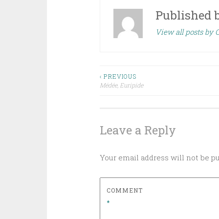
Published 
View all posts by 
Post
‹ PREVIOUS
Médée, Euripide
navigation
Leave a Reply
Your email address will not be p
COMMENT
*