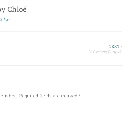
by
Chloé
Chloé
NEXT ›
Le Cyclope, Euripide
ublished.
Required fields are marked
*