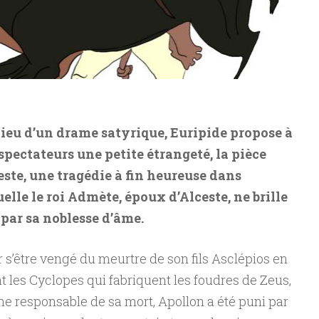
lieu d’un drame satyrique, Euripide propose à
 spectateurs une petite étrangeté, la pièce
este, une tragédie à fin heureuse dans
elle le roi Admète, époux d’Alceste, ne brille
 par sa noblesse d’âme.
 s’être vengé du meurtre de son fils Asclépios en
t les Cyclopes qui fabriquent les foudres de Zeus,
me responsable de sa mort, Apollon a été puni par