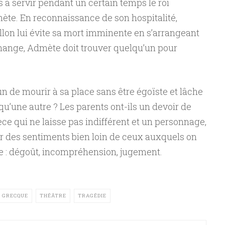
 à servir pendant un certain temps le roi
te. En reconnaissance de son hospitalité,
lon lui évite sa mort imminente en s’arrangeant
hange, Admète doit trouver quelqu’un pour
 de mourir à sa place sans être égoïste et lâche
qu’une autre ? Les parents ont-ils un devoir de
ièce qui ne laisse pas indifférent et un personnage,
ur des sentiments bien loin de ceux auxquels on
ie : dégoût, incompréhension, jugement.
 GRECQUE
THÉÂTRE
TRAGÉDIE