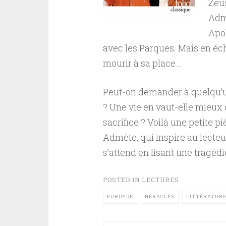
Zeus
Admè
Apol
avec les Parques. Mais en éc
mourir à sa place…
Peut-on demander à quelqu’un
? Une vie en vaut-elle mieux 
sacrifice ? Voilà une petite p
Admète, qui inspire au lecte
s’attend en lisant une tragéd
POSTED IN
LECTURES
EURIPIDE
HÉRACLÈS
LITTÉRATURE