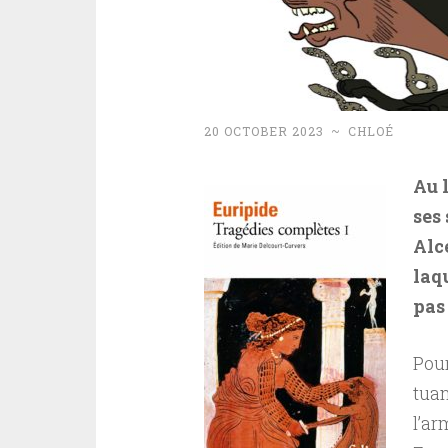
20 OCTOBER 2023
~
CHLOÉ
Au 
ses
Alc
laqu
pas
Pour
tuan
l’ar