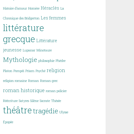
Héraclès
Histoire d’amour
Homère
La
Les femmes
Chronique des Bridgerton
littérature
grecque
Littérature
jeunesse
Lupanar
Minotaure
Mythologie
philosophie
Phèdre
religion
Platon
Pompéi
Priam
Psyché
religion romaine
Roman
Roman grec
roman historique
roman policier
Réécriture
Satyres
Silène
Socrate
Thésée
théâtre
tragédie
Ulysse
Épopée